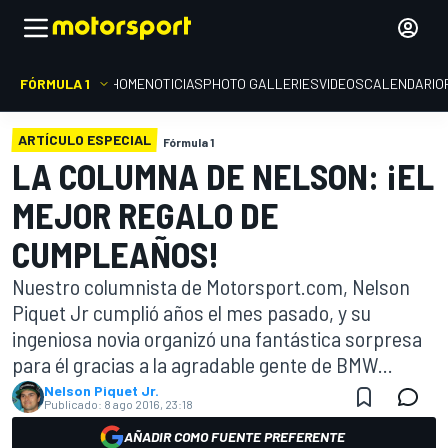
FÓRMULA 1
HOME
NOTICIAS
PHOTO GALLERIES
VIDEOS
CALENDARIO
ARTÍCULO ESPECIAL
Fórmula 1
LA COLUMNA DE NELSON: ¡EL
MEJOR REGALO DE
CUMPLEAÑOS!
Nuestro columnista de Motorsport.com, Nelson
Piquet Jr cumplió años el mes pasado, y su
ingeniosa novia organizó una fantástica sorpresa
para él gracias a la agradable gente de BMW...
Nelson Piquet Jr.
Publicado:
8 ago 2016, 23:18
AÑADIR COMO FUENTE PREFERENTE