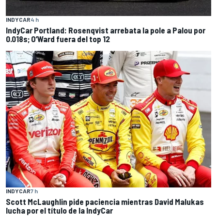
INDYCAR
4 h
IndyCar Portland: Rosenqvist arrebata la pole a Palou por
0.018s; O’Ward fuera del top 12
INDYCAR
7 h
Scott McLaughlin pide paciencia mientras David Malukas
lucha por el título de la IndyCar