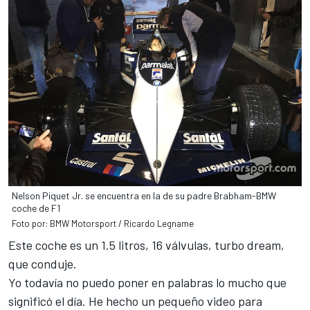
Nelson Piquet Jr. se encuentra en la de su padre Brabham-BMW
coche de F1
Foto por: BMW Motorsport / Ricardo Legname
Este coche es un 1.5 litros, 16 válvulas, turbo dream,
que conduje.
Yo todavía no puedo poner en palabras lo mucho que
significó el día. He hecho un pequeño video para