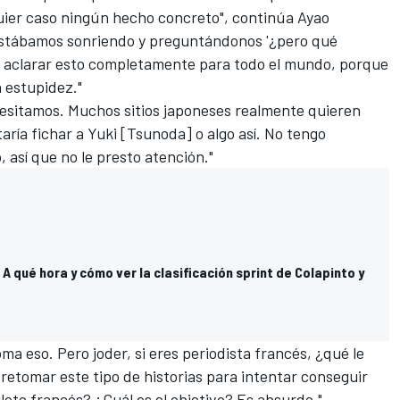
uier caso ningún hecho concreto", continúa Ayao
estábamos sonriendo y preguntándonos '¿pero qué
a a aclarar esto completamente para todo el mundo, porque
 estupidez."
esitamos. Muchos sitios japoneses realmente quieren
aría fichar a Yuki [Tsunoda] o algo así. No tengo
así que no le presto atención."
A qué hora y cómo ver la clasificación sprint de Colapinto y
ma eso. Pero joder, si eres periodista francés, ¿qué le
l retomar este tipo de historias para intentar conseguir
iloto francés? ¿Cuál es el objetivo? Es absurdo."