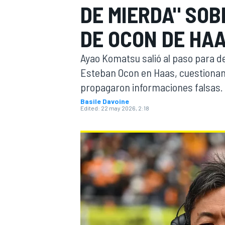
DE MIERDA" SOB
FÓRMULA E
MOTO
DE OCON DE HA
Ayao Komatsu salió al paso para de
Esteban Ocon en Haas, cuestionando
propagaron informaciones falsas.
Basile Davoine
NASCAR
INDYCAR
SPORTSCAR
RALLY
TURISM
Edited:
22 may 2026, 2:18
MÁS