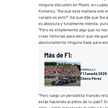
ninguna discusión en Miami, en cualq
Komatsu. "Así que esta mañana solo 
carajos es esto?' Así que dije que ib
es absoluta y totalmente mierda, pura
"Pero es simplemente algo que no nec
crear historias para decir que me gust
absolutamente ninguna base para eso, 
Más de F1:
FÓRMULA 1
F1 Canadá 2026: 
Checo Pérez
"Pero luego un periodista francés reto
estás haciendo al piloto de tu país? A
clics, ¿estás intentando hundir a tu p