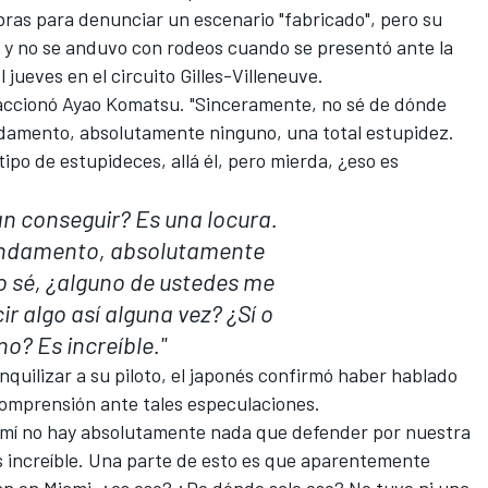
ras para denunciar un escenario "fabricado", pero su
y no se anduvo con rodeos cuando se presentó ante la
el jueves en el circuito Gilles-Villeneuve.
eaccionó Ayao Komatsu. "Sinceramente, no sé de dónde
undamento, absolutamente ninguno, una total estupidez.
 tipo de estupideces, allá él, pero mierda, ¿eso es
n conseguir? Es una locura.
undamento, absolutamente
o sé, ¿alguno de ustedes me
ir algo así alguna vez? ¿Sí o
no? Es increíble."
quilizar a su piloto, el japonés confirmó haber hablado
comprensión ante tales especulaciones.
 mí no hay absolutamente nada que defender por nuestra
"Es increíble. Una parte de esto es que aparentemente