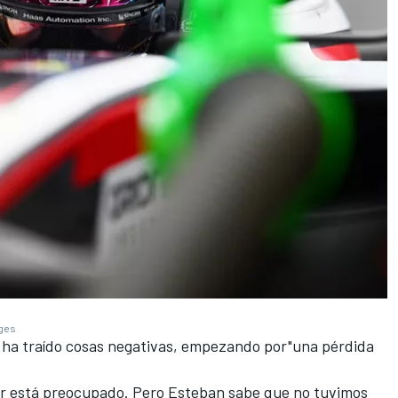
ages
o ha traído cosas negativas, empezando por"una pérdida
r está preocupado. Pero Esteban sabe que no tuvimos