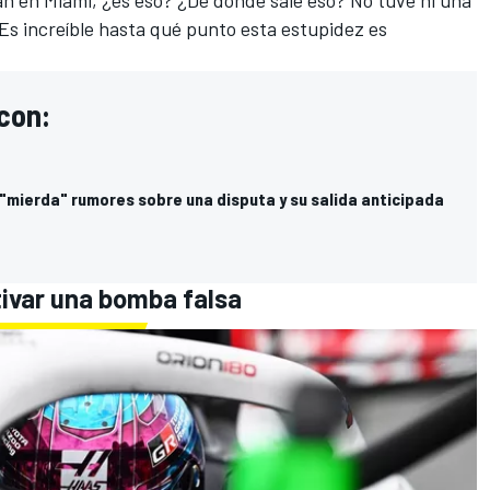
n en Miami, ¿es eso? ¿De dónde sale eso? No tuve ni una
Es increíble hasta qué punto esta estupidez es
con:
 "mierda" rumores sobre una disputa y su salida anticipada
ivar una bomba falsa