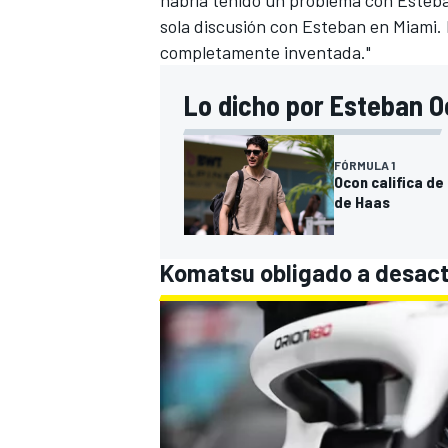
habría tenido un problema con Esteba
sola discusión con Esteban en Miami. 
completamente inventada."
Lo dicho por Esteban O
FÓRMULA 1
Ocon califica de
de Haas
Komatsu obligado a desact