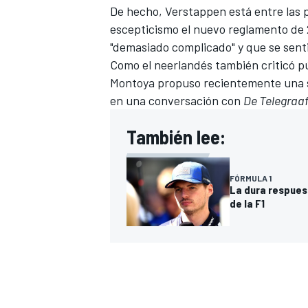
De hecho, Verstappen está entre las 
escepticismo el nuevo reglamento de 2
"demasiado complicado" y que se senti
Como el neerlandés también criticó p
Montoya propuso recientemente una 
en una conversación con
De Telegraa
También lee:
FÓRMULA 1
La dura respues
de la F1