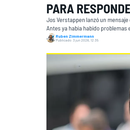
PARA RESPONDE
FÓRMULA E
MOTO
Jos Verstappen lanzó un mensaje e
Antes ya había habido problemas e
Ruben Zimmermann
Publicado:
3 jun 2026, 12:35
NASCAR
INDYCAR
SPORTSCAR
RALLY
TURISM
MÁS