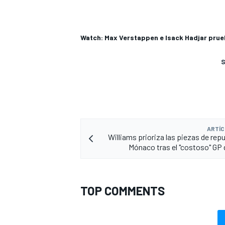
Watch: Max Verstappen e Isack Hadjar pr
S
ARTÍC
Williams prioriza las piezas de rep
Mónaco tras el "costoso" GP
TOP COMMENTS