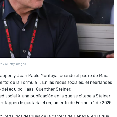
to via Getty Images
tappen y Juan Pablo
Montoy
a, cuando el padre de Max,
erto' de la Fórmula 1. En las redes sociales, el neerlandés
e del equipo Haas, Guenther Steiner.
d social X una publicación en la que se citaba a Steiner
stappen le gustaría el reglamento de Fórmula 1 de 2026
st
Red Flags
después de la carrera de Canadá, en la que