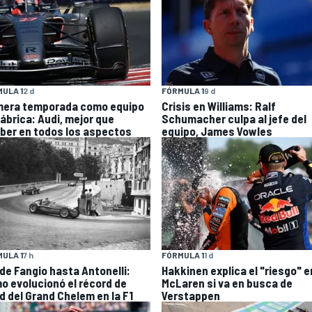
ULA 1
2 d
FÓRMULA 1
9 d
mera temporada como equipo
Crisis en Williams: Ralf
fábrica: Audi, mejor que
Schumacher culpa al jefe del
ber en todos los aspectos
equipo, James Vowles
ULA 1
7 h
FÓRMULA 1
1 d
de Fangio hasta Antonelli:
Hakkinen explica el "riesgo" e
o evolucionó el récord de
McLaren si va en busca de
d del Grand Chelem en la F1
Verstappen