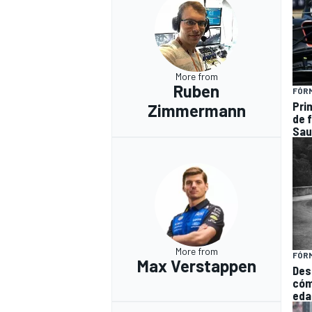
More from
Ruben
FÓRM
Pri
Zimmermann
de 
Sau
More from
FÓRM
Max Verstappen
Des
cóm
eda