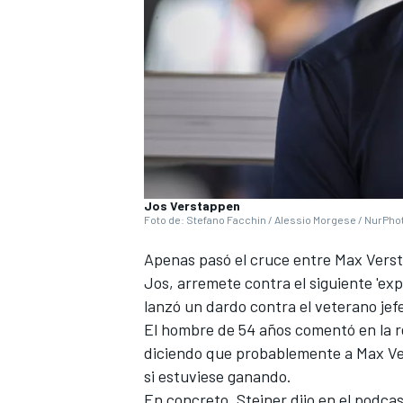
Jos Verstappen
Foto de: Stefano Facchin / Alessio Morgese / NurPho
Apenas pasó el cruce entre Max Vers
Jos, arremete contra el siguiente 'exp
lanzó un dardo contra el veterano jef
El hombre de 54 años comentó en la re
diciendo que probablemente a Max Ver
si estuviese ganando.
En concreto, Steiner dijo en el podca