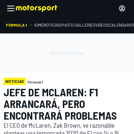
FÓRMULA 1
HOME
NOTICIAS
PHOTO GALLERIES
VIDEOS
CALENDARIO
NOTICIAS
Fórmula 1
JEFE DE MCLAREN: F1
ARRANCARÁ, PERO
ENCONTRARÁ PROBLEMAS
El CEO de McLaren, Zak Brown, ve razonable
plantear una temporada 2020 de F1 con 14 o 15