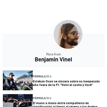
More from
Benjamin Vinel
FÓRMULA 1
3 d
Esteban Ocon se sincera sobre su inesperado
año fuera de la F1: “Volví al coche y lloré”
FÓRMULA 1
3 d
El mano a mano entre compañeros en
clasificación al llegar al receso y los duelos