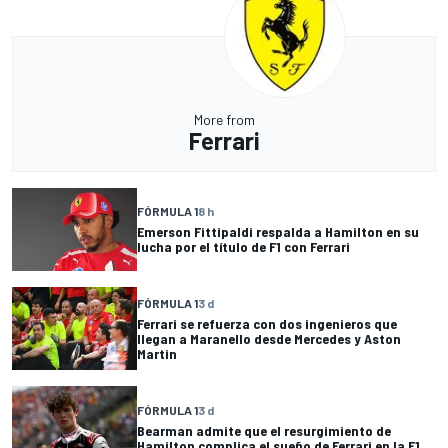
More from
Ferrari
FÓRMULA 1
8 h
Emerson Fittipaldi respalda a Hamilton en su
lucha por el título de F1 con Ferrari
FÓRMULA 1
3 d
Ferrari se refuerza con dos ingenieros que
llegan a Maranello desde Mercedes y Aston
Martin
FÓRMULA 1
3 d
Bearman admite que el resurgimiento de
Hamilton complica el sueño de Ferrari en la F1