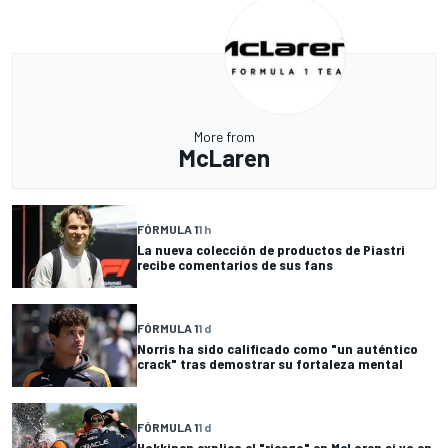
More from
McLaren
FÓRMULA 1
1 h
La nueva colección de productos de Piastri
recibe comentarios de sus fans
FÓRMULA 1
1 d
Norris ha sido calificado como "un auténtico
crack" tras demostrar su fortaleza mental
FÓRMULA 1
1 d
Hakkinen explica el "riesgo" en McLaren si va en