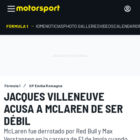
FÓRMULA 1
HOME
NOTICIAS
PHOTO GALLERIES
VIDEOS
CALENDARIO
Fórmula 1
GP Emilia Romagna
JACQUES VILLENEUVE
ACUSA A MCLAREN DE SER
DÉBIL
McLaren fue derrotado por Red Bull y Max
Verstappen en la carrera de F1 de Imola cuando