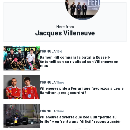
More from
Jacques Villeneuve
FÓRMULA 1
5 d
Damon Hill compara la batalla Russell-
Antonelli con su rivalidad con Villeneuve en
1996
FÓRMULA 1
1 mo
Villeneuve pide a Ferrari que favorezca a Lewis
Hamilton, pero ¿ocurrirá?
FÓRMULA 1
1 mo
Villeneuve advierte que Red Bull "perdió su
brillo" y enfrenta una "difícil" reconstrucción