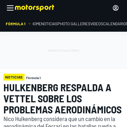
FÓRMULA 1
HOME
NOTICIAS
PHOTO GALLERIES
VIDEOS
CALENDARIO
NOTICIAS
Fórmula 1
HULKENBERG RESPALDA A
VETTEL SOBRE LOS
PROBLEMAS AERODINÁMICOS
Nico Hulkenberg considera que un cambio en la
aerodinámica del Ferrari en las batallas rueda a