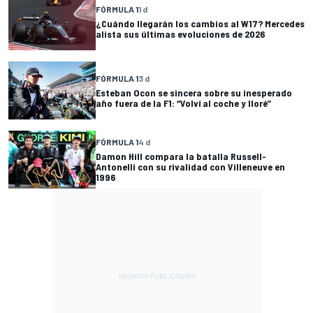
FÓRMULA 1
1 d
¿Cuándo llegarán los cambios al W17? Mercedes
alista sus últimas evoluciones de 2026
FÓRMULA 1
3 d
Esteban Ocon se sincera sobre su inesperado
año fuera de la F1: “Volví al coche y lloré”
FÓRMULA 1
4 d
Damon Hill compara la batalla Russell-
Antonelli con su rivalidad con Villeneuve en
1996