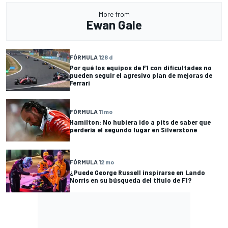
More from
Ewan Gale
FÓRMULA 1
28 d
Por qué los equipos de F1 con dificultades no
pueden seguir el agresivo plan de mejoras de
Ferrari
FÓRMULA 1
1 mo
Hamilton: No hubiera ido a pits de saber que
perdería el segundo lugar en Silverstone
FÓRMULA 1
2 mo
¿Puede George Russell inspirarse en Lando
Norris en su búsqueda del título de F1?