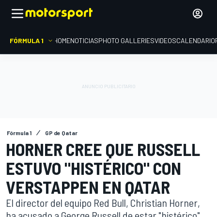
FÓRMULA 1
HOME
NOTICIAS
PHOTO GALLERIES
VIDEOS
CALENDARIO
Fórmula 1
GP de Qatar
HORNER CREE QUE RUSSELL
ESTUVO "HISTÉRICO" CON
VERSTAPPEN EN QATAR
El director del equipo Red Bull, Christian Horner,
ha acusado a George Russell de estar "histérico"