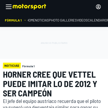
FÓRMULA 1
HOME
NOTICIAS
PHOTO GALLERIES
VIDEOS
CALENDARIO
NOTICIAS
Fórmula 1
HORNER CREE QUE VETTEL
PUEDE IMITAR LO DE 2012 Y
SER CAMPEÓN
El jefe del equipo austriaco recuerda que el piloto
ya superó una desventaja similar para ganar su