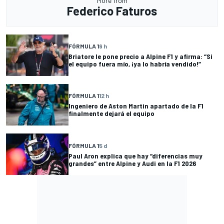
More from
Federico Faturos
FÓRMULA 1
9 h
Briatore le pone precio a Alpine F1 y afirma: “Si
el equipo fuera mío, ¡ya lo habría vendido!”
FÓRMULA 1
12 h
Ingeniero de Aston Martin apartado de la F1
finalmente dejará el equipo
FÓRMULA 1
5 d
Paul Aron explica que hay “diferencias muy
grandes” entre Alpine y Audi en la F1 2026