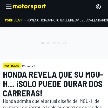
FÓRMULA 1
HOME
NOTICIAS
PHOTO GALLERIES
VIDEOS
CALENDARIO
NOTICIAS
Fórmula 1
HONDA REVELA QUE SU MGU-
H... ¡SOLO PUEDE DURAR DOS
CARRERAS!
Honda admite que el actual diseño del MGU-H de
su motor de Fórmula 1 solo es capaz de durar dos