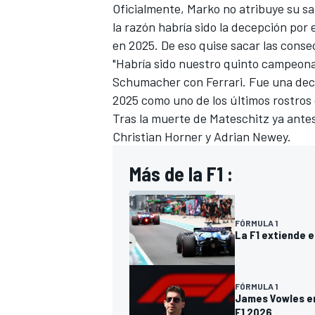
Oficialmente, Marko no atribuye su sal
la razón habría sido la decepción po
en 2025. De eso quise sacar las conse
"Habría sido nuestro quinto campeona
Schumacher con Ferrari. Fue una dece
2025 como uno de los últimos rostros 
Tras la muerte de Mateschitz
ya ante
Christian Horner y Adrian Newey
.
Más de la F1 :
FÓRMULA 1
La F1 extiende e
FÓRMULA 1
James Vowles env
F1 2026