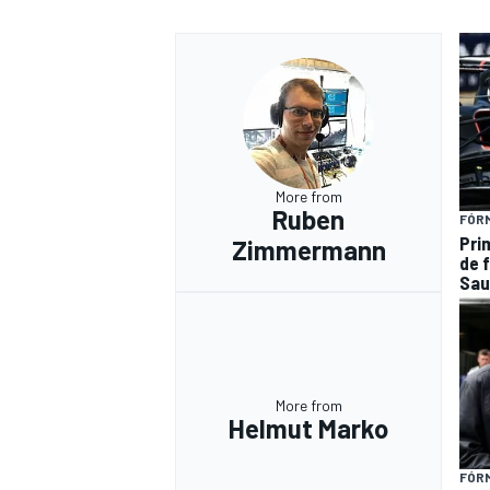
More from
Ruben
FÓRM
Pri
Zimmermann
de 
Sau
More from
Helmut Marko
FÓRM