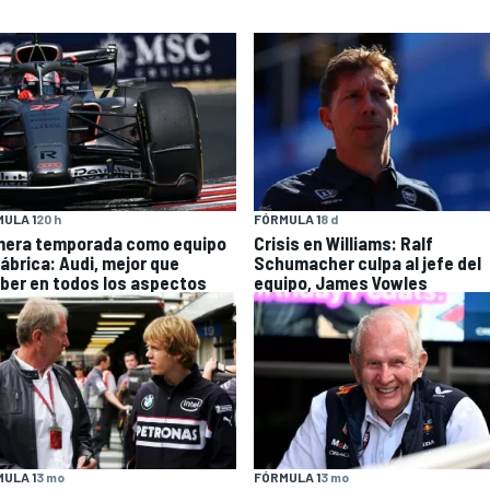
ULA 1
20 h
FÓRMULA 1
8 d
mera temporada como equipo
Crisis en Williams: Ralf
fábrica: Audi, mejor que
Schumacher culpa al jefe del
ber en todos los aspectos
equipo, James Vowles
ULA 1
3 mo
FÓRMULA 1
3 mo