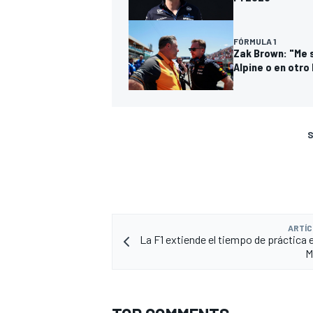
FÓRMULA 1
Zak Brown: "Me s
Alpine o en otro
S
ARTÍC
La F1 extiende el tiempo de práctica e
M