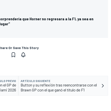
orprendería que Horner no regresara a la F1, ya sea en
 lugar"
hare Or Save This Story
ULO PREVIO
ARTÍCULO SIGUIENTE
n el GP de
Button y su reflexión tras reencontrarse con el
iami 2026
Brawn GP con el que ganó el título de F1