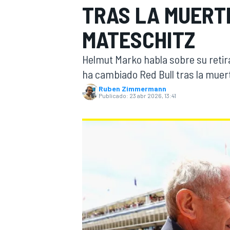
TRAS LA MUERTE
FÓRMULA E
MOTO
MATESCHITZ
Helmut Marko habla sobre su retira
ha cambiado Red Bull tras la muert
Ruben Zimmermann
Publicado:
23 abr 2026, 13:41
NASCAR
INDYCAR
SPORTSCAR
RALLY
TURISM
MÁS