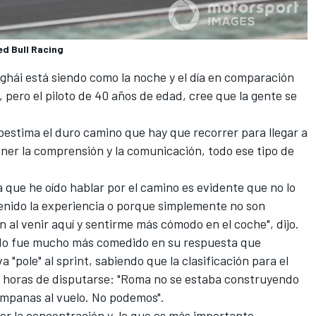
ed Bull Racing
ghái está siendo como la noche y el día en comparación
 pero el piloto de 40 años de edad, cree que la gente se
stima el duro camino que hay que recorrer para llegar a
ner la comprensión y la comunicación, todo ese tipo de
la que he oído hablar por el camino es evidente que no lo
nido la experiencia o porque simplemente no son
 al venir aquí y sentirme más cómodo en el coche", dijo.
do fue mucho más comedido en su respuesta que
"pole" al sprint, sabiendo que la clasificación para el
as horas de disputarse: "Roma no se estaba construyendo
campanas al vuelo. No podemos".
r la concentración y, lo que es más importante,