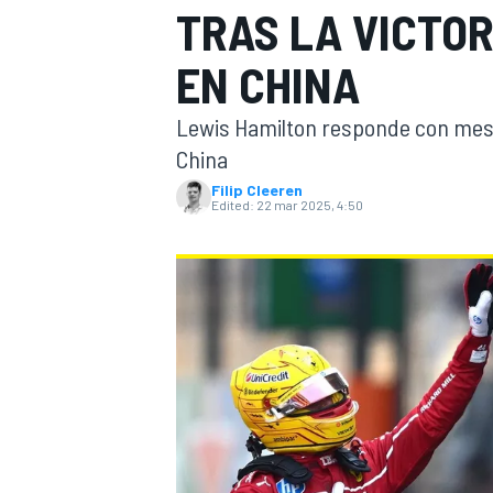
TRAS LA VICTOR
FÓRMULA E
MOTO
EN CHINA
Lewis Hamilton responde con mesur
China
Filip Cleeren
Edited:
22 mar 2025, 4:50
NASCAR
INDYCAR
SPORTSCAR
RALLY
TURISM
MÁS