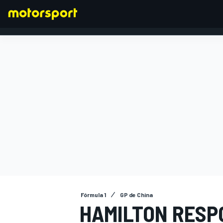
FÓRMULA 1
Fórmula 1
GP de China
HAMILTON RESP