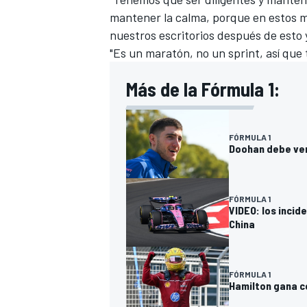
mantener la calma, porque en estos 
nuestros escritorios después de esto y
"Es un maratón, no un sprint, así qu
Más de la Fórmula 1:
FÓRMULA 1
Doohan debe ver 
FÓRMULA 1
VIDEO: los incid
China
FÓRMULA 1
Hamilton gana co