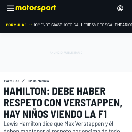
FÓRMULA 1
HOME
NOTICIAS
PHOTO GALLERIES
VIDEOS
CALENDARIO
Fórmula 1
GP de México
HAMILTON: DEBE HABER
RESPETO CON VERSTAPPEN,
HAY NIÑOS VIENDO LA F1
Lewis Hamilton dice que Max Verstappen y él
deben mantener el respeto por encima de todo