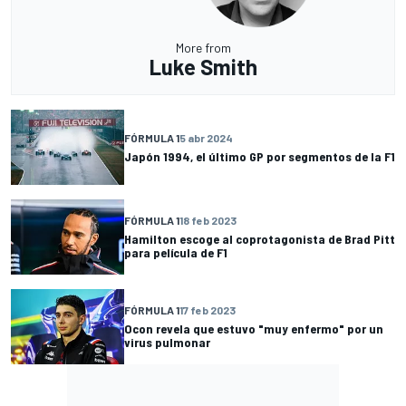
More from
Luke Smith
FÓRMULA 1
5 abr 2024
Japón 1994, el último GP por segmentos de la F1
FÓRMULA 1
18 feb 2023
Hamilton escoge al coprotagonista de Brad Pitt
para película de F1
FÓRMULA 1
17 feb 2023
Ocon revela que estuvo "muy enfermo" por un
virus pulmonar