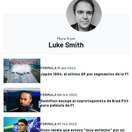
More from
Luke Smith
FÓRMULA 1
5 abr 2024
Japón 1994, el último GP por segmentos de la F1
FÓRMULA 1
18 feb 2023
Hamilton escoge al coprotagonista de Brad Pitt
para película de F1
FÓRMULA 1
17 feb 2023
Ocon revela que estuvo "muy enfermo" por un