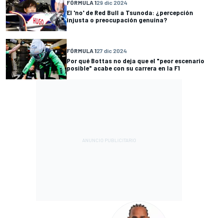
FÓRMULA 1
29 dic 2024
El 'no' de Red Bull a Tsunoda: ¿percepción
injusta o preocupación genuina?
FÓRMULA 1
27 dic 2024
Por qué Bottas no deja que el "peor escenario
posible" acabe con su carrera en la F1