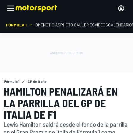
FÓRMULA 1
HOME
NOTICIAS
PHOTO GALLERIES
VIDEOS
CALENDARIO
Fórmula 1
GP de Italia
HAMILTON PENALIZARÁ EN
LA PARRILLA DEL GP DE
ITALIA DE F1
Lewis Hamilton saldrá desde el fondo de la parrilla
en el Gran Premio de Italia de Fórmula 1 como