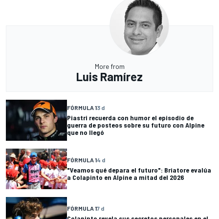
More from
Luis Ramírez
FÓRMULA 1
3 d
Piastri recuerda con humor el episodio de
guerra de posteos sobre su futuro con Alpine
que no llegó
FÓRMULA 1
4 d
"Veamos qué depara el futuro": Briatore evalúa
a Colapinto en Alpine a mitad del 2026
FÓRMULA 1
7 d
Colapinto revela sus secretos personales en el