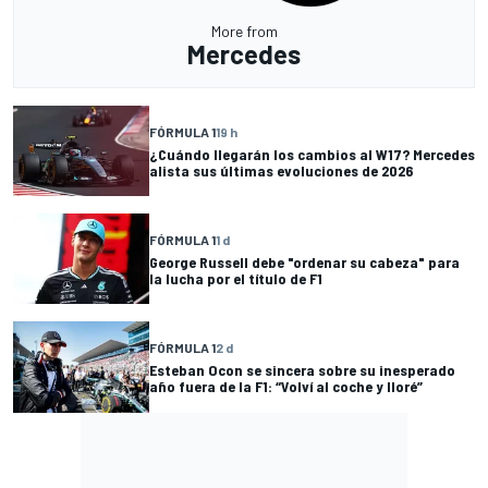
More from
Mercedes
FÓRMULA 1
19 h
¿Cuándo llegarán los cambios al W17? Mercedes
alista sus últimas evoluciones de 2026
FÓRMULA 1
1 d
George Russell debe "ordenar su cabeza" para
la lucha por el título de F1
FÓRMULA 1
2 d
Esteban Ocon se sincera sobre su inesperado
año fuera de la F1: “Volví al coche y lloré”