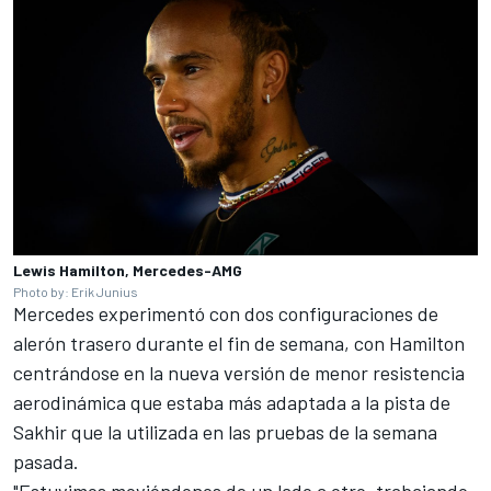
Lewis Hamilton, Mercedes-AMG
Photo by: Erik Junius
Mercedes
experimentó con dos configuraciones de
alerón trasero durante el fin de semana, con Hamilton
centrándose en la nueva versión de menor resistencia
aerodinámica que estaba más adaptada a la pista de
Sakhir que la utilizada en las pruebas de la semana
pasada.
"Estuvimos moviéndonos de un lado a otro, trabajando