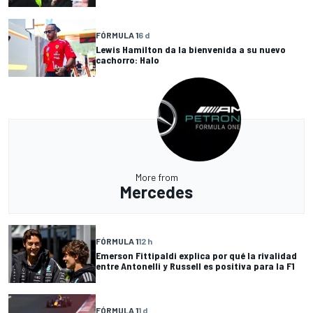
FÓRMULA 1
6 d
Lewis Hamilton da la bienvenida a su nuevo
cachorro: Halo
More from
Mercedes
FÓRMULA 1
12 h
Emerson Fittipaldi explica por qué la rivalidad
entre Antonelli y Russell es positiva para la F1
FÓRMULA 1
1 d