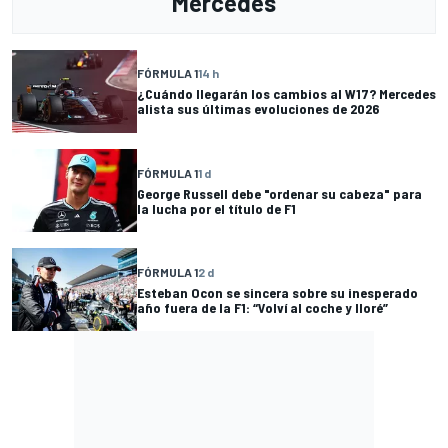
Mercedes
FÓRMULA 1
14 h
¿Cuándo llegarán los cambios al W17? Mercedes
alista sus últimas evoluciones de 2026
FÓRMULA 1
1 d
George Russell debe "ordenar su cabeza" para
la lucha por el título de F1
FÓRMULA 1
2 d
Esteban Ocon se sincera sobre su inesperado
año fuera de la F1: “Volví al coche y lloré”