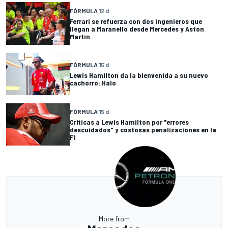
FÓRMULA 1
2 d
Ferrari se refuerza con dos ingenieros que
llegan a Maranello desde Mercedes y Aston
Martin
FÓRMULA 1
5 d
Lewis Hamilton da la bienvenida a su nuevo
cachorro: Halo
FÓRMULA 1
5 d
Críticas a Lewis Hamilton por "errores
descuidados" y costosas penalizaciones en la
F1
More from