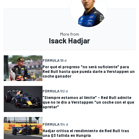
More from
Isack Hadjar
FÓRMULA 1
8 d
Por qué el progreso "no será suficiente" para
Red Bull hasta que pueda darle a Verstappen un
coche ganador
FÓRMULA 1
12 d
"Siempre estamos al límite" – Red Bull admite
que no le dio a Verstappen "un coche con el que
apretar"
FÓRMULA 1
14 d
Hadjar critica el rendimiento de Red Bull tras
una Q3 fallida en Hungría