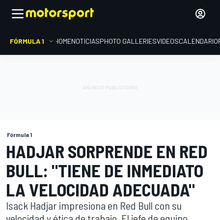
FÓRMULA 1
HOME
NOTICIAS
PHOTO GALLERIES
VIDEOS
CALENDARIO
Fórmula 1
HADJAR SORPRENDE EN RED
BULL: "TIENE DE INMEDIATO
LA VELOCIDAD ADECUADA"
Isack Hadjar impresiona en Red Bull con su
velocidad y ética de trabajo. El jefe de equipo