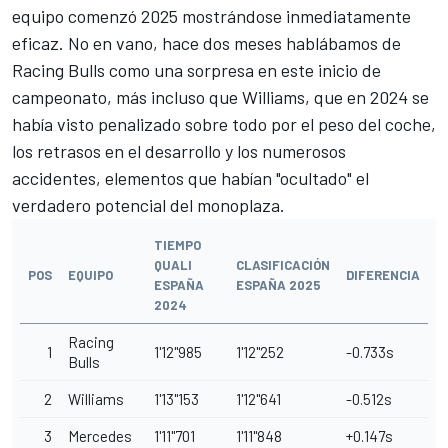
equipo comenzó 2025 mostrándose inmediatamente
eficaz. No en vano, hace dos meses hablábamos de
Racing Bulls como una sorpresa en este inicio de
campeonato, más incluso que
Williams
, que en 2024 se
había visto penalizado sobre todo por el peso del coche,
los retrasos en el desarrollo y los numerosos
accidentes, elementos que habían "ocultado" el
verdadero potencial del monoplaza.
TIEMPO
QUALI
CLASIFICACIÓN
POS
EQUIPO
DIFERENCIA
ESPAÑA
ESPAÑA 2025
2024
Racing
1
1'12"985
1'12"252
-0.733s
Bulls
2
Williams
1'13"153
1'12"641
-0.512s
3
Mercedes
1'11"701
1'11"848
+0.147s