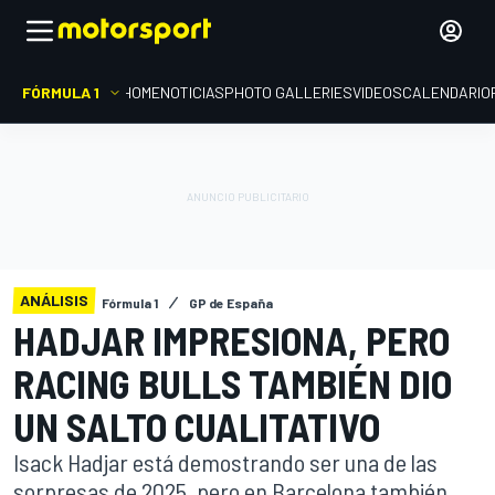
FÓRMULA 1
HOME
NOTICIAS
PHOTO GALLERIES
VIDEOS
CALENDARIO
ANÁLISIS
Fórmula 1
GP de España
HADJAR IMPRESIONA, PERO
RACING BULLS TAMBIÉN DIO
UN SALTO CUALITATIVO
Isack Hadjar está demostrando ser una de las
sorpresas de 2025, pero en Barcelona también