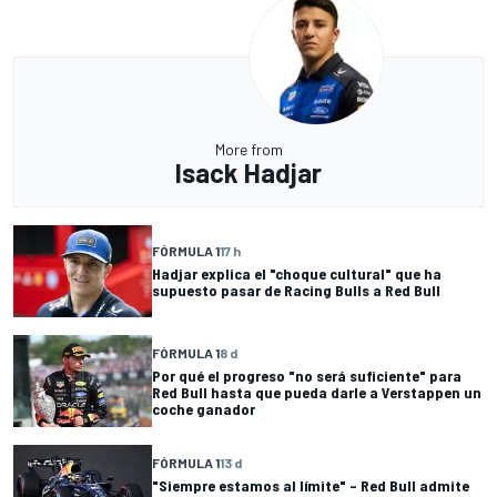
More from
Isack Hadjar
FÓRMULA 1
17 h
Hadjar explica el "choque cultural" que ha
supuesto pasar de Racing Bulls a Red Bull
FÓRMULA 1
8 d
Por qué el progreso "no será suficiente" para
Red Bull hasta que pueda darle a Verstappen un
coche ganador
FÓRMULA 1
13 d
"Siempre estamos al límite" – Red Bull admite