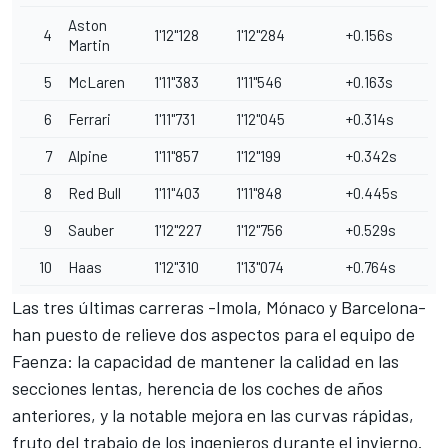
Aston
4
1'12"128
1'12"284
+0.156s
Martin
5
McLaren
1'11"383
1'11"546
+0.163s
6
Ferrari
1'11"731
1'12"045
+0.314s
7
Alpine
1'11"857
1'12"199
+0.342s
8
Red Bull
1'11"403
1'11"848
+0.445s
9
Sauber
1'12"227
1'12"756
+0.529s
10
Haas
1'12"310
1'13"074
+0.764s
Las tres últimas carreras -Imola, Mónaco y Barcelona-
han puesto de relieve dos aspectos para el equipo de
Faenza: la capacidad de mantener la calidad en las
secciones lentas, herencia de los coches de años
anteriores, y la notable mejora en las curvas rápidas,
fruto del trabajo de los ingenieros durante el invierno.