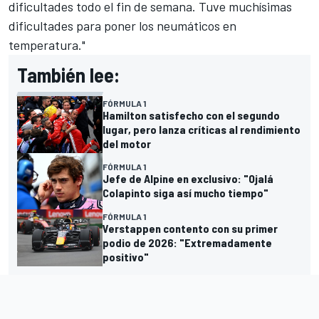
dificultades todo el fin de semana. Tuve muchísimas
dificultades para poner los neumáticos en
temperatura."
También lee:
FÓRMULA 1
Hamilton satisfecho con el segundo
lugar, pero lanza críticas al rendimiento
del motor
FÓRMULA 1
Jefe de Alpine en exclusivo: "Ojalá
Colapinto siga así mucho tiempo"
FÓRMULA 1
Verstappen contento con su primer
podio de 2026: "Extremadamente
positivo"