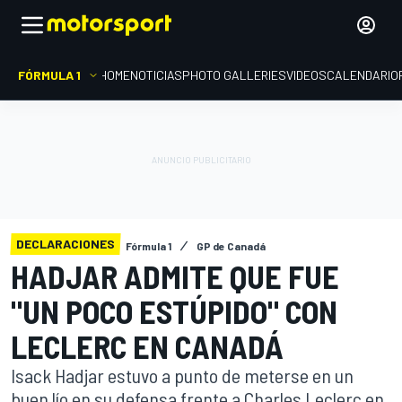
FÓRMULA 1
HOME
NOTICIAS
PHOTO GALLERIES
VIDEOS
CALENDARIO
DECLARACIONES
Fórmula 1
GP de Canadá
HADJAR ADMITE QUE FUE
"UN POCO ESTÚPIDO" CON
LECLERC EN CANADÁ
Isack Hadjar estuvo a punto de meterse en un
buen lío en su defensa frente a Charles Leclerc en