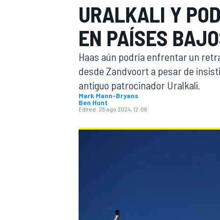
URALKALI Y PO
FÓRMULA E
MOTO
EN PAÍSES BAJ
Haas aún podría enfrentar un retr
desde Zandvoort a pesar de insist
antiguo patrocinador Uralkali.
Mark Mann-Bryans
Ben Hunt
NASCAR
INDYCAR
SPORTSCAR
RALLY
TURISM
Edited:
25 ago 2024, 12:06
MÁS