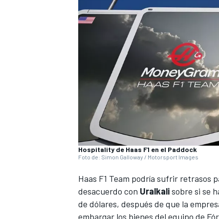
Hospitality de Haas F1 en el Paddock
Foto de: Simon Galloway / Motorsport Images
Haas F1 Team
podría sufrir retrasos p
desacuerdo con
Uralkali
sobre si se 
de dólares, d
espués de que la empresa
embargar los bienes del equipo de Fó