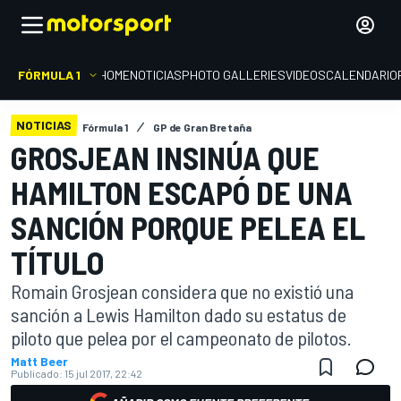
FÓRMULA 1
HOME
NOTICIAS
PHOTO GALLERIES
VIDEOS
CALENDARIO
NOTICIAS
Fórmula 1
GP de Gran Bretaña
GROSJEAN INSINÚA QUE
HAMILTON ESCAPÓ DE UNA
SANCIÓN PORQUE PELEA EL
TÍTULO
Romain Grosjean considera que no existió una
sanción a Lewis Hamilton dado su estatus de
piloto que pelea por el campeonato de pilotos.
Matt Beer
Publicado:
15 jul 2017, 22:42