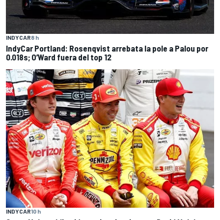
INDYCAR
8 h
IndyCar Portland: Rosenqvist arrebata la pole a Palou por
0.018s; O’Ward fuera del top 12
INDYCAR
10 h