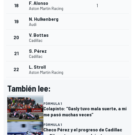
F. Alonso
18
1
Aston Martin Racing
N. Hulkenberg
19
Audi
V. Bottas
20
Cadillac
S. Pérez
21
Cadillac
L. Stroll
22
Aston Martin Racing
También lee:
FÓRMULA 1
Colapinto: “Gasly tuvo mala suerte, a mí
me pasó muchas veces”
FÓRMULA 1
Checo Pérez y el progreso de Cadillac