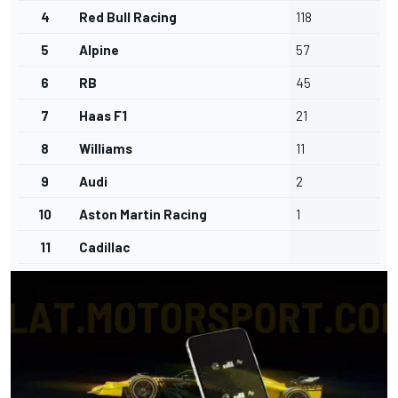
4
Red Bull Racing
118
5
Alpine
57
6
RB
45
7
Haas F1
21
8
Williams
11
9
Audi
2
10
Aston Martin Racing
1
11
Cadillac