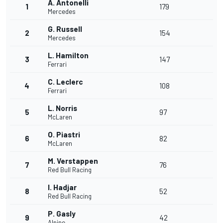
A. Antonelli
1
179
Mercedes
G. Russell
2
154
Mercedes
L. Hamilton
3
147
Ferrari
C. Leclerc
4
108
Ferrari
L. Norris
5
97
McLaren
O. Piastri
6
82
McLaren
M. Verstappen
7
76
Red Bull Racing
I. Hadjar
8
52
Red Bull Racing
P. Gasly
9
42
Alpine