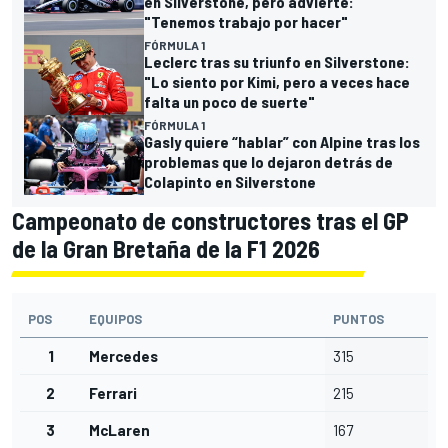
en Silverstone, pero advierte:
"Tenemos trabajo por hacer"
FÓRMULA 1
Leclerc tras su triunfo en Silverstone:
"Lo siento por Kimi, pero a veces hace
falta un poco de suerte"
FÓRMULA 1
Gasly quiere “hablar” con Alpine tras los
problemas que lo dejaron detrás de
Colapinto en Silverstone
Campeonato de constructores tras el GP
de la Gran Bretaña de la F1 2026
POS
EQUIPOS
PUNTOS
1
Mercedes
315
2
Ferrari
215
3
McLaren
167