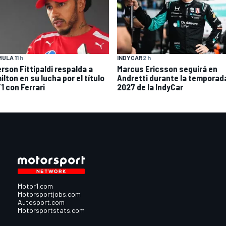
ULA 1
1 h
INDYCAR
2 h
rson Fittipaldi respalda a
Marcus Ericsson seguirá en
lton en su lucha por el título
Andretti durante la temporad
1 con Ferrari
2027 de la IndyCar
Motor1.com
Motorsportjobs.com
Autosport.com
Motorsportstats.com