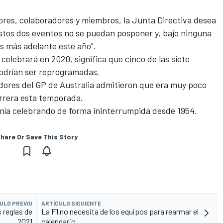
ores, colaboradores y miembros, la Junta Directiva desea
stos dos eventos no se puedan posponer y, bajo ninguna
os más adelante este año".
elebrará en 2020, significa que cinco de las siete
podrían ser reprogramadas.
adores del GP de Australia admitieron que
era muy poco
arrera esta temporada
.
nía celebrando de forma ininterrumpida desde 1954.
hare Or Save This Story
ULO PREVIO
ARTÍCULO SIGUIENTE
 reglas de
La F1 no necesita de los equipos para rearmar el
2021
calendario