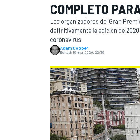
COMPLETO PARA
FÓRMULA E
MOTO
Los organizadores del Gran Premi
definitivamente la edición de 2020
coronavirus.
Adam Cooper
Edited:
19 mar 2020, 22:39
NASCAR
INDYCAR
SPORTSCAR
RALLY
TURISM
MÁS