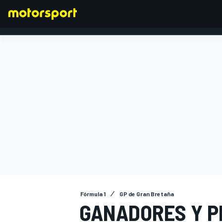
FÓRMULA 1
Fórmula 1
GP de Gran Bretaña
GANADORES Y P