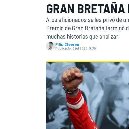
GRAN BRETAÑA 
FÓRMULA E
MOTO
A los aficionados se les privó de u
Premio de Gran Bretaña terminó de
muchas historias que analizar.
Filip Cleeren
Publicado:
6 jul 2026, 9:35
NASCAR
INDYCAR
SPORTSCAR
RALLY
TURISM
MÁS