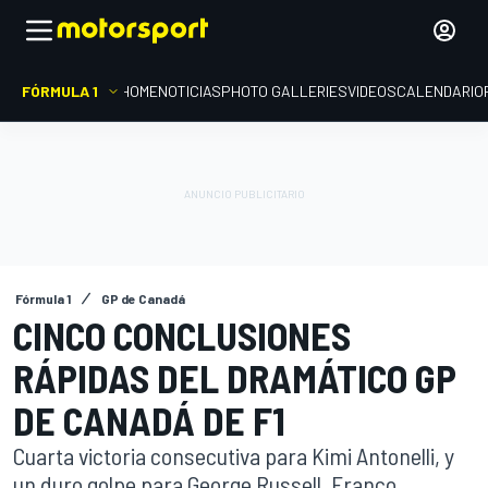
FÓRMULA 1
HOME
NOTICIAS
PHOTO GALLERIES
VIDEOS
CALENDARIO
Fórmula 1
GP de Canadá
CINCO CONCLUSIONES
RÁPIDAS DEL DRAMÁTICO GP
DE CANADÁ DE F1
Cuarta victoria consecutiva para Kimi Antonelli, y
un duro golpe para George Russell. Franco