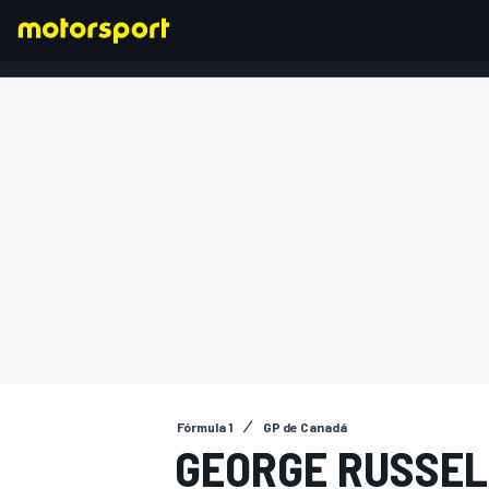
FÓRMULA 1
Fórmula 1
GP de Canadá
GEORGE RUSSEL