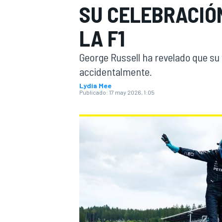
SU CELEBRACIÓ
FÓRMULA E
MOTO
LA F1
George Russell ha revelado que su 
accidentalmente.
Lydia Mee
Publicado:
17 may 2026, 1:05
NASCAR
INDYCAR
SPORTSCAR
RALLY
TURISM
MÁS