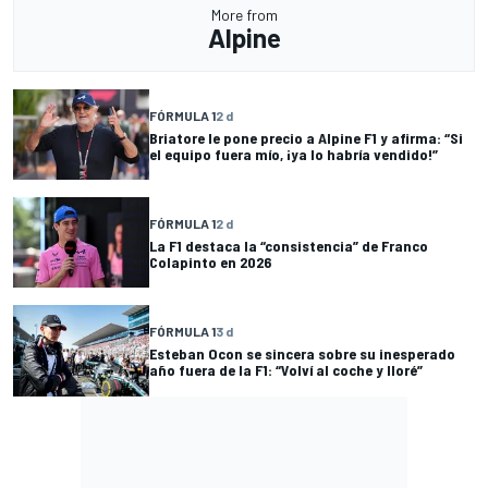
More from
Alpine
FÓRMULA 1
2 d
Briatore le pone precio a Alpine F1 y afirma: “Si
el equipo fuera mío, ¡ya lo habría vendido!”
FÓRMULA 1
2 d
La F1 destaca la “consistencia” de Franco
Colapinto en 2026
FÓRMULA 1
3 d
Esteban Ocon se sincera sobre su inesperado
año fuera de la F1: “Volví al coche y lloré”