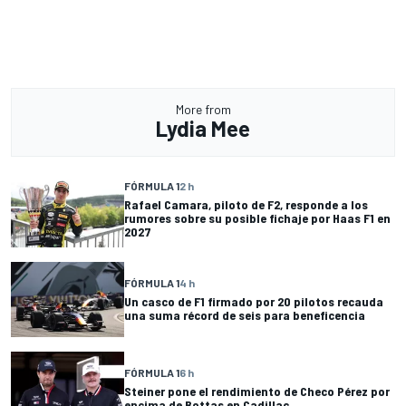
More from
Lydia Mee
FÓRMULA 1
2 h
Rafael Camara, piloto de F2, responde a los
rumores sobre su posible fichaje por Haas F1 en
2027
FÓRMULA 1
4 h
Un casco de F1 firmado por 20 pilotos recauda
una suma récord de seis para beneficencia
FÓRMULA 1
6 h
Steiner pone el rendimiento de Checo Pérez por
encima de Bottas en Cadillac