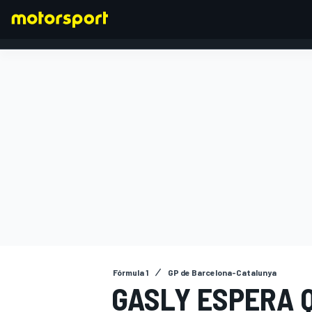
FÓRMULA 1
Fórmula 1
GP de Barcelona-Catalunya
GASLY ESPERA Q