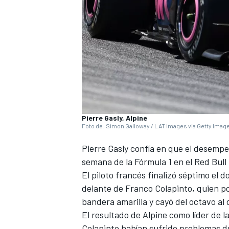
Pierre Gasly, Alpine
Foto de: Simon Galloway / LAT Images via Getty Imag
Pierre Gasly
confía en que el desemp
semana de la Fórmula 1 en el Red Bull
El piloto francés finalizó séptimo el
delante de
Franco Colapinto
, quien p
bandera amarilla y cayó del octavo al
El resultado de Alpine como líder de 
Colapinto habían sufrido problemas dur