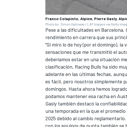
Franco Colapinto, Alpine, Pierre Gasly, Alpi
Photo by: Simon Galloway / LAT Images via Getty Ima
Pese a las dificultades en Barcelona,
rendimiento en carrera que sus princi
"Si miro lo de hoy (por el domingo), l
sensaciones que me transmitió el auto
deberíamos estar en una situación mej
clasificación, Racing Bulls ha sido 
adelante en las últimas fechas, aunque
es fácil, pero nosotros simplemente p
domingos. Hasta ahora hemos logrado
podamos mantener esa racha en Austr
Gasly también destacó la confiabilid
una temporada en la que el promedi
2025 debido al cambio reglamentario. 
con los equipos de punta también se 