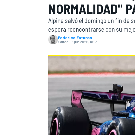
NORMALIDAD" P
FÓRMULA E
MOTO
Alpine salvó el domingo un fin de
espera reencontrarse con su mejor
Federico Faturos
Edited:
18 jun 2026, 18:13
NASCAR
INDYCAR
SPORTSCAR
RALLY
TURISM
MÁS