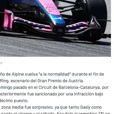
es
eño de
Alpine
vuelva "a la normalidad" durante el fin de
 Ring, escenario del Gran Premio de Austria.
 domingo pasado en el Circuit de Barcelona-Catalunya, por
osteriormente fue sancionado por una infracción bajo
 décimo puesto.
la zona media fue sorpresivo, ya que tanto Gasly como
ante el viernes y el sábado. Eso dejó al argentino 13º en