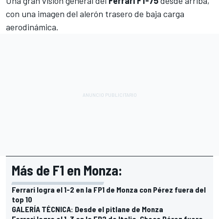
Una gran visión general del
Ferrari F1-75
desde arriba,
con una imagen del alerón trasero de baja carga
aerodinámica.
Más de F1 en Monza:
Ferrari logra el 1-2 en la FP1 de Monza con Pérez fuera del
top 10
GALERÍA TÉCNICA: Desde el pitlane de Monza
Ferrari logra el 1-3 en la FP2 de Italia, Checo Pérez fuera