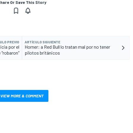
hare Or Save This Story
ULO PREVIO
ARTÍCULO SIGUIENTE
icia por el
Horner: a Red Bull lo tratan mal por no tener
 "robaron"
pilotos británicos
VIEW MORE & COMMENT