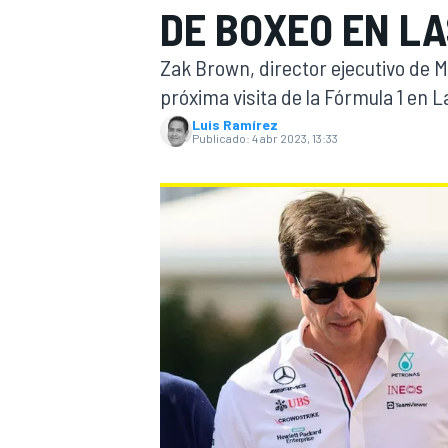
DE BOXEO EN L
FÓRMULA E
MOTO
Zak Brown, director ejecutivo de M
próxima visita de la Fórmula 1 en L
Luis Ramírez
Publicado:
4 abr 2023, 13:33
NASCAR
INDYCAR
SPORTSCAR
RALLY
TURISM
MÁS