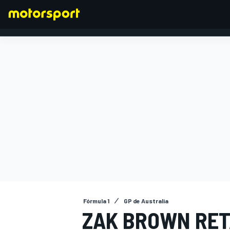
FÓRMULA 1
Fórmula 1
GP de Australia
ZAK BROWN RET