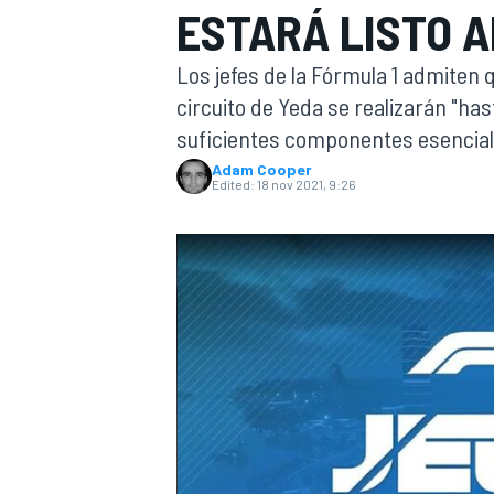
ESTARÁ LISTO A
FÓRMULA E
MOTO
Los jefes de la Fórmula 1 admiten 
circuito de Yeda se realizarán "has
suficientes componentes esenciales
Adam Cooper
Edited:
18 nov 2021, 9:26
NASCAR
INDYCAR
SPORTSCAR
RALLY
TURISM
MÁS