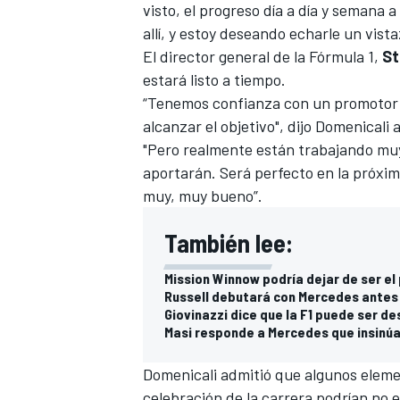
visto, el progreso día a día y semana 
allí, y estoy deseando echarle un vista
El director general de la Fórmula 1,
St
estará listo a tiempo.
“Tenemos confianza con un promotor q
alcanzar el objetivo", dijo Domenicali 
"Pero realmente están trabajando muy,
aportarán. Será perfecto en la próxi
muy, muy bueno”.
También lee:
Mission Winnow podría dejar de ser el 
Russell debutará con Mercedes antes
Giovinazzi dice que la F1 puede ser d
Masi responde a Mercedes que insinúa 
Domenicali admitió que algunos elemen
celebración de la carrera podrían no e