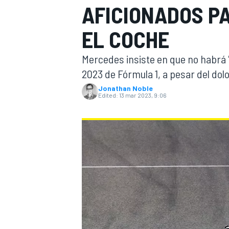
AFICIONADOS P
FÓRMULA E
MOTO
EL COCHE
Mercedes insiste en que no habrá
2023 de Fórmula 1, a pesar del do
Jonathan Noble
Edited:
13 mar 2023, 9:06
NASCAR
INDYCAR
SPORTSCAR
RALLY
TURISM
MÁS