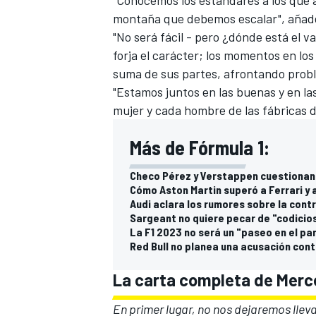
"Conocemos los estándares a los que 
montaña que debemos escalar", añade
"No será fácil - pero ¿dónde está el v
forja el carácter; los momentos en lo
suma de sus partes, afrontando proble
"Estamos juntos en las buenas y en la
mujer y cada hombre de las fábricas d
Más de Fórmula 1:
Checo Pérez y Verstappen cuestionan 
Cómo Aston Martin superó a Ferrari y 
Audi aclara los rumores sobre la con
Sargeant no quiere pecar de "codicios
La F1 2023 no será un "paseo en el pa
Red Bull no planea una acusación cont
La carta completa de Merc
En primer lugar, no nos dejaremos llev