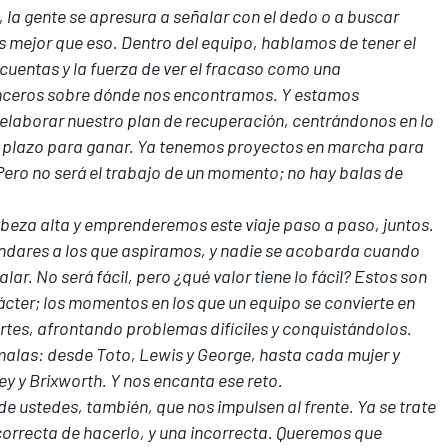
, la gente se apresura a señalar con el dedo o a buscar
s mejor que eso. Dentro del equipo, hablamos de tener el
r cuentas y la fuerza de ver el fracaso como una
inceros sobre dónde nos encontramos. Y estamos
elaborar nuestro plan de recuperación, centrándonos en lo
go plazo para ganar. Ya tenemos proyectos en marcha para
Pero no será el trabajo de un momento; no hay balas de
eza alta y emprenderemos este viaje paso a paso, juntos.
dares a los que aspiramos, y nadie se acobarda cuando
. No será fácil, pero ¿qué valor tiene lo fácil? Estos son
rácter; los momentos en los que un equipo se convierte en
rtes, afrontando problemas difíciles y conquistándolos.
malas: desde Toto, Lewis y George, hasta cada mujer y
y y Brixworth. Y nos encanta ese reto.
de ustedes, también, que nos impulsen al frente. Ya se trate
correcta de hacerlo, y una incorrecta. Queremos que