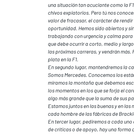
una situación tan acuciante como la F1
chivos expiatorios. Pero tú nos conoce
valor de fracasar, el carácter de rendi
oportunidad. Hemos sido abiertos y s
trabajando con urgencia y calma para 
que debe ocurrir a corto, medio y lar
las próximas carreras, y vendrán más. 
plata en la F1.
En segundo lugar, mantendremos la cab
Somos Mercedes. Conocemos los están
miramos la montaña que debemos escalar
los momentos en los que se forja el ca
algo más grande que la suma de sus pa
Estamos juntos en las buenas y en las 
cada hombre de las fábricas de Brackle
En tercer lugar, pediremos a cada uno 
de críticas o de apoyo, hay una forma 