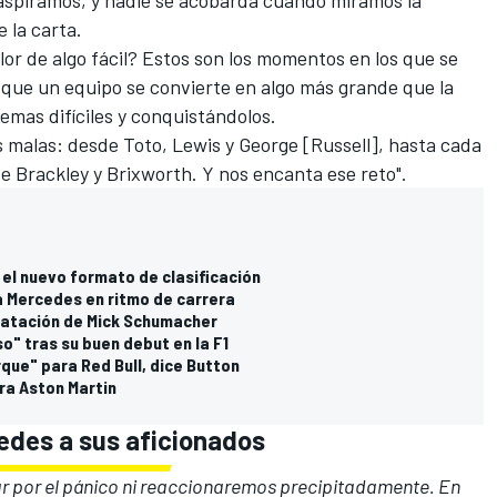
aspiramos, y nadie se acobarda cuando miramos la
 la carta.
alor de algo fácil? Estos son los momentos en los que se
s que un equipo se convierte en algo más grande que la
mas difíciles y conquistándolos.
s malas: desde Toto, Lewis y George [Russell], hasta cada
e Brackley y Brixworth. Y nos encanta ese reto".
el nuevo formato de clasificación
a Mercedes en ritmo de carrera
tratación de Mick Schumacher
o" tras su buen debut en la F1
rque" para Red Bull, dice Button
ra Aston Martin
edes a sus aficionados
ar por el pánico ni reaccionaremos precipitadamente. En