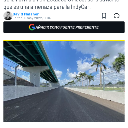
que es una amenaza para la IndyCar.
David Malsher
Edited:
6 may 2022, 11:04
AÑADIR COMO FUENTE PREFERENTE