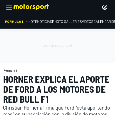
FÓRMULA 1
HOME
NOTICIAS
PHOTO GALLERIES
VIDEOS
CALENDARIO
Fórmula 1
HORNER EXPLICA EL APORTE
DE FORD A LOS MOTORES DE
RED BULL F1
Christian Horner afirma que Ford "está aportando
más" en su asociación con la división de motores