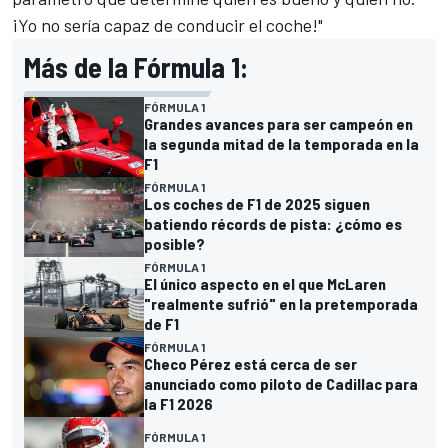
¡Yo no sería capaz de conducir el coche!"
Más de la Fórmula 1:
FÓRMULA 1
Grandes avances para ser campeón en
la segunda mitad de la temporada en la
F1
FÓRMULA 1
Los coches de F1 de 2025 siguen
batiendo récords de pista: ¿cómo es
posible?
FÓRMULA 1
El único aspecto en el que McLaren
"realmente sufrió" en la pretemporada
de F1
FÓRMULA 1
Checo Pérez está cerca de ser
anunciado como piloto de Cadillac para
la F1 2026
FÓRMULA 1