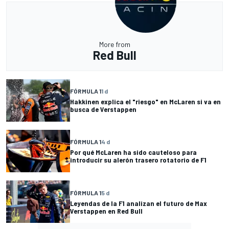
More from
Red Bull
FÓRMULA 1
1 d
Hakkinen explica el "riesgo" en McLaren si va en
busca de Verstappen
FÓRMULA 1
4 d
Por qué McLaren ha sido cauteloso para
introducir su alerón trasero rotatorio de F1
FÓRMULA 1
5 d
Leyendas de la F1 analizan el futuro de Max
Verstappen en Red Bull