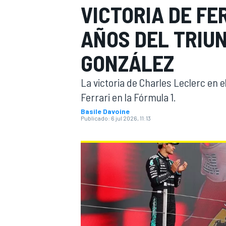
VICTORIA DE FER
FÓRMULA E
MOTO
AÑOS DEL TRIU
GONZÁLEZ
La victoria de Charles Leclerc en
Ferrari en la Fórmula 1.
NASCAR
INDYCAR
SPORTSCAR
RALLY
TURISM
Basile Davoine
Publicado:
6 jul 2026, 11:13
MÁS