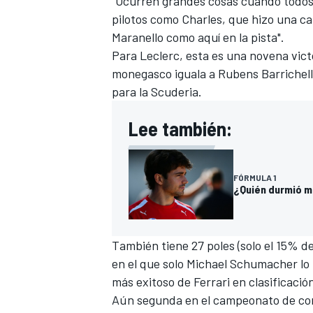
"Ocurren grandes cosas cuando todos 
pilotos como Charles, que hizo una ca
Maranello como aquí en la pista".
Para Leclerc, esta es una novena victor
monegasco iguala a
Rubens Barrichel
para la Scuderia.
Lee también:
FÓRMULA 1
¿Quién durmió m
También tiene 27 poles (solo el 15% de
en el que solo
Michael Schumacher
lo
más exitoso de Ferrari en clasificación
Aún segunda en el campeonato de con