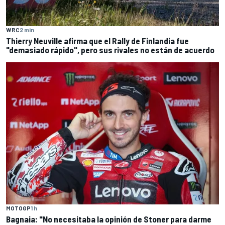
WRC
2 min
Thierry Neuville afirma que el Rally de Finlandia fue
"demasiado rápido", pero sus rivales no están de acuerdo
MOTOGP
1 h
Bagnaia: "No necesitaba la opinión de Stoner para darme