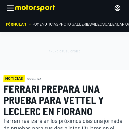
FÓRMULA 1
HOME
NOTICIAS
PHOTO GALLERIES
VIDEOS
CALENDARIO
NOTICIAS
Fórmula 1
FERRARI PREPARA UNA
PRUEBA PARA VETTEL Y
LECLERC EN FIORANO
Ferrari realizará en los próximos días una jornada
de pruebas para sus dos pilotos titulares en el