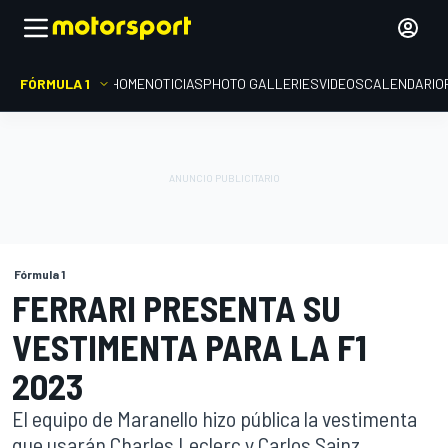
FÓRMULA 1
HOME
NOTICIAS
PHOTO GALLERIES
VIDEOS
CALENDARIO
Fórmula 1
FERRARI PRESENTA SU
VESTIMENTA PARA LA F1
2023
El equipo de Maranello hizo pública la vestimenta
que usarán Charles Leclerc y Carlos Sainz,