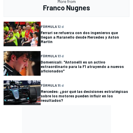
More from
Franco Nugnes
FÓRMULA 1
2 d
Ferrari se refuerza con dos ingenieros que
llegan a Maranello desde Mercedes y Aston
Martin
FÓRMULA 1
3 d
Domenicali: "Antonelli es un activo
extraordinario para la F1 atrayendo a nuevos
aficionados"
FÓRMULA 1
5 d
Mercedes: ¿por qué las decisiones estratégicas
sobre los motores pueden influir en los
resultados?