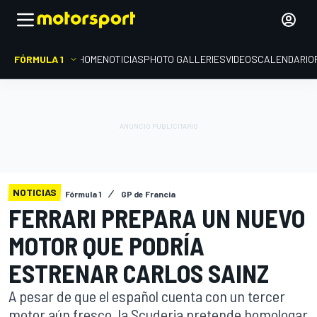
FÓRMULA 1
HOME
NOTICIAS
PHOTO GALLERIES
VIDEOS
CALENDARIO
NOTICIAS
Fórmula 1
GP de Francia
FERRARI PREPARA UN NUEVO
MOTOR QUE PODRÍA
ESTRENAR CARLOS SAINZ
A pesar de que el español cuenta con un tercer
motor aún fresco, la Scuderia pretende homologar