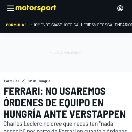
FÓRMULA 1
HOME
NOTICIAS
PHOTO GALLERIES
VIDEOS
CALENDARIO
Fórmula 1
GP de Hungría
FERRARI: NO USAREMOS
ÓRDENES DE EQUIPO EN
HUNGRÍA ANTE VERSTAPPEN
Charles Leclerc no cree que necesiten "nada
especial" por parte de Ferrari en cuanto a órdenes