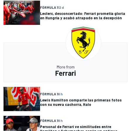
FÓRMULA 1
12 d
Leclerc, desconcertado: Ferrari prometía gloria
en Hungría y acabó atrapado en la decepción
More from
Ferrari
FÓRMULA 1
6 h
Lewis Hamilton comparte las primeras fotos
con su nueva cachorra, Halo
FÓRMULA 1
8 h
Personal de Ferrari ve similitudes entre
Hamilton y Schumacher, según un antiguo