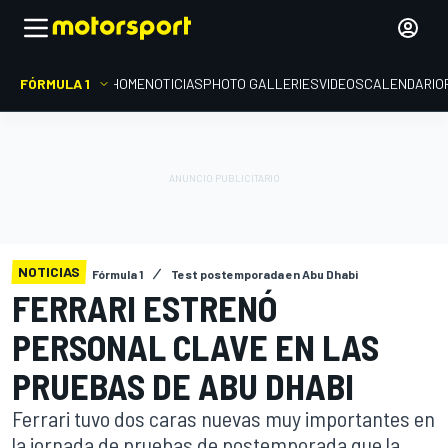
FÓRMULA 1
HOME
NOTICIAS
PHOTO GALLERIES
VIDEOS
CALENDARIO
NOTICIAS
Fórmula 1
Test postemporada en Abu Dhabi
FERRARI ESTRENÓ
PERSONAL CLAVE EN LAS
PRUEBAS DE ABU DHABI
Ferrari tuvo dos caras nuevas muy importantes en
la jornada de pruebas de postemporada que la