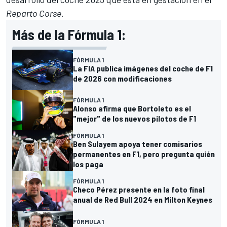
Reparto Corse
.
Más de la Fórmula 1:
FÓRMULA 1
La FIA publica imágenes del coche de F1
de 2026 con modificaciones
FÓRMULA 1
Alonso afirma que Bortoleto es el
"mejor" de los nuevos pilotos de F1
FÓRMULA 1
Ben Sulayem apoya tener comisarios
permanentes en F1, pero pregunta quién
los paga
FÓRMULA 1
Checo Pérez presente en la foto final
anual de Red Bull 2024 en Milton Keynes
FÓRMULA 1