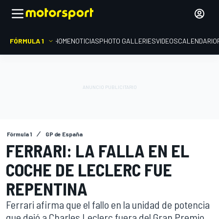
FÓRMULA 1
HOME
NOTICIAS
PHOTO GALLERIES
VIDEOS
CALENDARIO
Fórmula 1
GP de España
FERRARI: LA FALLA EN EL
COCHE DE LECLERC FUE
REPENTINA
Ferrari afirma que el fallo en la unidad de potencia
que dejó a Charles Leclerc fuera del Gran Premio