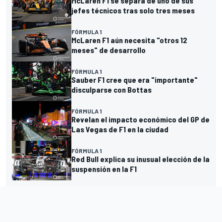
McLaren F1 se separa de uno de sus
jefes técnicos tras solo tres meses
FÓRMULA 1
McLaren F1 aún necesita "otros 12
meses" de desarrollo
FÓRMULA 1
Sauber F1 cree que era "importante"
disculparse con Bottas
FÓRMULA 1
Revelan el impacto económico del GP de
Las Vegas de F1 en la ciudad
FÓRMULA 1
Red Bull explica su inusual elección de la
suspensión en la F1