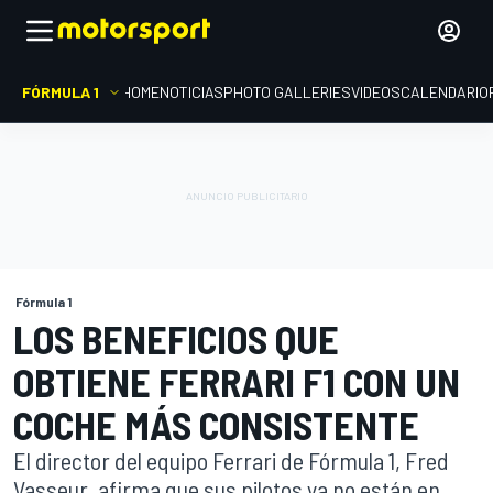
FÓRMULA 1
HOME
NOTICIAS
PHOTO GALLERIES
VIDEOS
CALENDARIO
Fórmula 1
LOS BENEFICIOS QUE
OBTIENE FERRARI F1 CON UN
COCHE MÁS CONSISTENTE
El director del equipo Ferrari de Fórmula 1, Fred
Vasseur, afirma que sus pilotos ya no están en