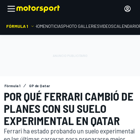
FÓRMULA 1
HOME
NOTICIAS
PHOTO GALLERIES
VIDEOS
CALENDARIO
Fórmula 1
GP de Qatar
POR QUÉ FERRARI CAMBIÓ DE
PLANES CON SU SUELO
EXPERIMENTAL EN QATAR
Ferrari ha estado probando un suelo experimental
en las últimas carreras para prepararse mejor