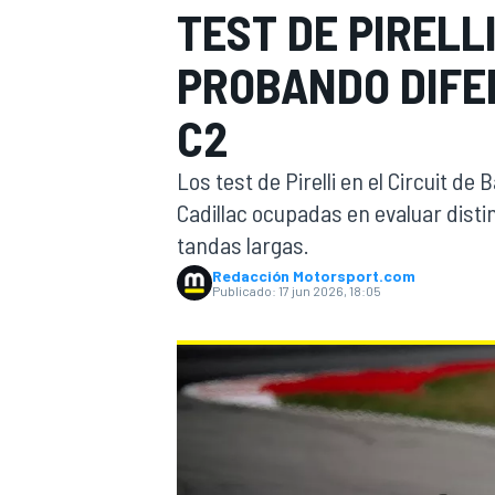
TEST DE PIRELL
FÓRMULA E
MOTO
PROBANDO DIFE
C2
Los test de Pirelli en el Circuit d
Cadillac ocupadas en evaluar disti
NASCAR
INDYCAR
SPORTSCAR
RALLY
TURISM
tandas largas.
Redacción Motorsport.com
Publicado:
17 jun 2026, 18:05
MÁS