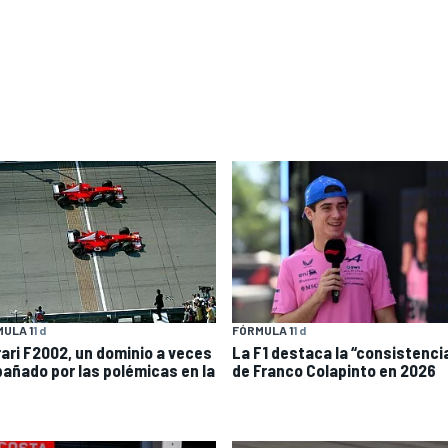
ULA 1
1 d
FÓRMULA 1
1 d
rari F2002, un dominio a veces
La F1 destaca la “consistenci
añado por las polémicas en la
de Franco Colapinto en 2026