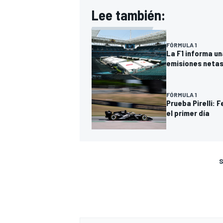
Lee también:
FÓRMULA 1
La F1 informa un
emisiones netas
FÓRMULA 1
Prueba Pirelli: 
el primer día
S