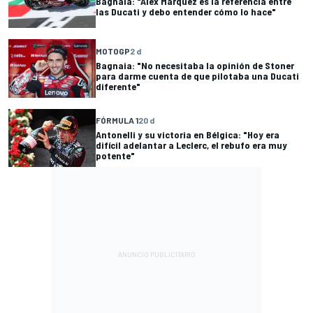
Bagnaia: "Alex Marquez es la referencia entre
las Ducati y debo entender cómo lo hace"
MOTOGP
2 d
Bagnaia: "No necesitaba la opinión de Stoner
para darme cuenta de que pilotaba una Ducati
diferente"
FÓRMULA 1
20 d
Antonelli y su victoria en Bélgica: "Hoy era
difícil adelantar a Leclerc, el rebufo era muy
potente"